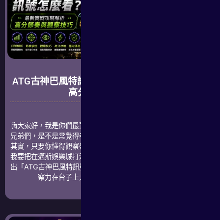
ATG古神巴風特訊號怎麼看？最新實戰攻略解析
高分節奏與觀察技巧
3 8 月, 2026
嗨大家好，我是你們最熟悉的資深玩家小編！剛踏入電子機台圈的
兄弟們，是不是常覺得老虎機全憑運氣，錢投進去就像丟進水裡？
其實，只要你懂得觀察盤面規律，這些遊戲都是有跡可循的。今天
我要把在邁斯娛樂城打滾十年的壓箱寶掏出來，教大家怎麼精準抓
出「ATG古神巴風特訊號」，讓你擺脫無腦盲轉，真正用策略與觀
察力在台子上大殺四方，把把都能轉在節奏上！
更多內容 »