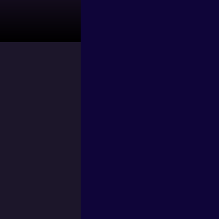
Contact Number:
+886
967078810