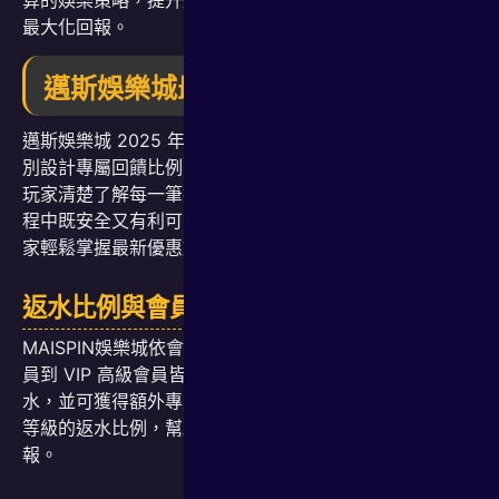
最大化回報。
邁斯娛樂城最新返水方案解析
邁斯娛樂城 2025 年推出全新返水方案，針對不同會員級
別設計專屬回饋比例。透過詳細規則說明與計算示範，讓
玩家清楚了解每一筆投注可獲得的實際收益，確保娛樂過
程中既安全又有利可圖。本文將分項解析返水方案，讓玩
家輕鬆掌握最新優惠動態。
返水比例與會員等級對照
MAISPIN娛樂城依會員等級提供不同返水比例，從一般會
員到 VIP 高級會員皆有專屬回饋。高級會員享受更高返
水，並可獲得額外專屬獎勵。本文將以表格方式展示不同
等級的返水比例，幫助玩家快速計算每次投注的實際回
報。