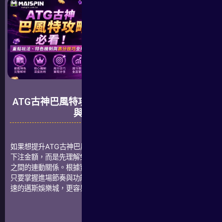
ATG古神巴風特攻略必看！重點玩法、特色機制
與高分技巧全解析
16 7 月, 2026
如果想提升ATG古神巴風特攻略的實戰效率，重點並不是一味提高
下注金額，而是先理解免費遊戲、倍率累積、特殊符號與出分節奏
之間的連動關係。根據實際遊玩經驗，這款機台屬於高波動類型，
只要掌握進場節奏與功能觸發時機，再搭配系統穩定、遊戲更新快
速的邁斯娛樂城，更容易完整體驗遊戲特色，也能建立更有條理的
遊玩策略。