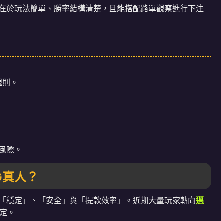
在於玩法簡單、勝率結構清楚，且能搭配路單觀察進行下注
規則。
風險。
G真人？
「穩定」、「安全」與「提款效率」。近期大量玩家轉向
邁
穩定。