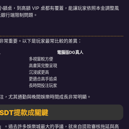
額桌，到高額 VIP 桌都有覆蓋，能讓玩家依照本金調整風
低銀行端限制問題。
非常重要。以下是玩家最常比較的差異：
人
電腦版DG真人
多視窗較方便
高畫質完整呈現
沉浸感更高
更適合高手追桌
長時間投注玩家
注，尤其通勤與晚間娛樂時間成長非常明顯。
SDT提款成關鍵
」。過去許多娛樂城最大的爭議，就來自提款審核拖延與高