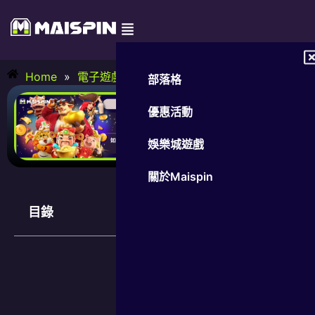
Home
»
電子遊戲
»
邁斯娛樂城玩家必看！如何分辨魔
部落格
邁斯娛樂城玩
優惠活動
邁斯娛樂城廣受好評的R
符號規律觀察、押注策
娛樂城遊戲
關於Maispin
目錄