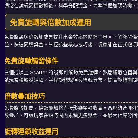
通常在試玩累積數據後，科學分配資金，精準掌握加碼時機，
免費旋轉與倍數加成運用
免費旋轉與倍數加成是提升出金效率的關鍵工具。了解觸發條
益，快速累積獎金。掌握這些核心技巧後，玩家能在正式遊玩
免費旋轉觸發條件
三個或以上 Scatter 符號即可觸發免費旋轉。熟悉觸發
試玩累積觸發經驗，掌握旋轉規律與符號分布，提高旋轉期間
倍數疊加技巧
免費旋轉期間，倍數疊加將直接影響單輪收益。合理結合押注
數疊加，可讓玩家在短時間內累積更多獎金，並最大化爆分回
旋轉連鎖收益運用