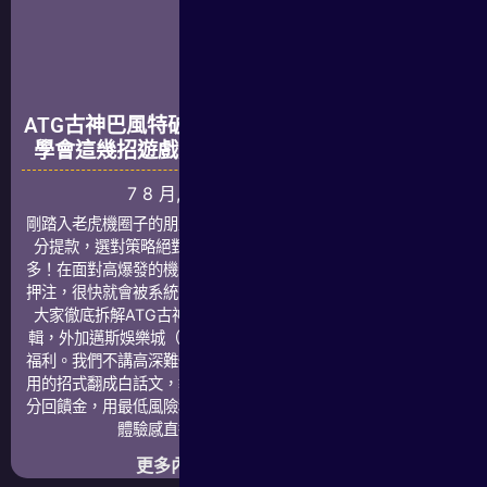
剛踏入老虎機圈子的朋友們，想在機台穩定爆
想要在老虎機
分提款，選對策略絕對比死按旋轉鍵重要太
掌握時機絕對
多！在面對高爆發的機台時，如果單憑直覺亂
編就用十年打
押注，很快就會被系統吃個精光。今天小編幫
解這款超人氣
大家徹底拆解ATG古神巴風特破解的獲利邏
虛無縹緲的都
輯，外加邁斯娛樂城（Maispin）專屬的隱藏
讀技巧翻成
福利。我們不講高深難懂的理論，直接把最實
裡，精準運用
用的招式翻成白話文，教你如何精準運用每一
穩迎接ATG
分回饋金，用最低風險穩穩轉出大獎，讓遊戲
體驗感直接拉滿！
更多內容 »
遊戲類型
RSG 雷神之錘
RG 戰神賽特
電子遊戲
真人娛樂場
體育博彩
快速連結
主頁
關於我們
聯繫我們
隱私權政策
責任博彩