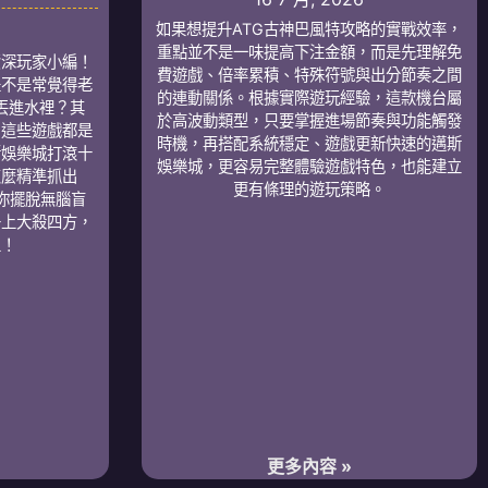
如果想提升ATG古神巴風特攻略的實戰效率，
重點並不是一味提高下注金額，而是先理解免
資深玩家小編！
費遊戲、倍率累積、特殊符號與出分節奏之間
是不是常覺得老
的連動關係。根據實際遊玩經驗，這款機台屬
丟進水裡？其
於高波動類型，只要掌握進場節奏與功能觸發
，這些遊戲都是
時機，再搭配系統穩定、遊戲更新快速的邁斯
斯娛樂城打滾十
娛樂城，更容易完整體驗遊戲特色，也能建立
怎麼精準抓出
更有條理的遊玩策略。
你擺脫無腦盲
子上大殺四方，
上！
更多內容 »