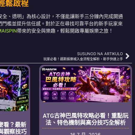
輕鬆啟程
、安全、透明」為核心設計，不僅能讓新手三分鐘內完成開通
門門檻並提升信任感。對於正在尋找可靠平台的新手玩家來
MAISPIN
帶來的安全與樂趣，輕鬆開啟專屬娛樂之旅！
SUSUNOD NA ARTIKULO
玩家必看！邁斯娛樂城入金流程全解析，新手快速上手
ATG古神巴風特攻略必看！重點玩
法、特色機制與高分技巧全解析
麼看？最新
與觀察技巧
16 7 月, 2026