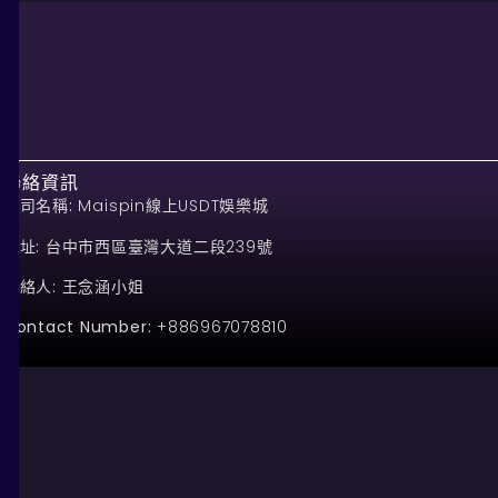
公司名稱:
Maispin線上USDT娛樂城
地址:
台中市西區臺灣大道二段239號
聯絡人:
王念涵小姐
Contact Number:
+886
967078810