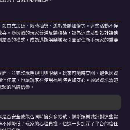
，如首充加碼、限時抽獎、遊戲獎勵加倍等。這些活動不僅
驚喜。參與過的玩家普遍反饋積極，認為這些活動設計讓他
利結合的模式，成為邁斯娛樂城吸引並留住新手玩家的重要
頁面，並完整說明規則與限制。玩家可隨時查閱，避免因資
體信任感，也讓玩家在使用福利時更加安心。透過資訊清楚
依賴的品牌信譽。
料是否安全或能否同時擁有多帳號。邁斯娛樂城針對這些常
舉不僅降低了玩家的心理負擔，也進一步加深了平台的信任