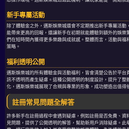
新手專屬活動
除了體驗金之外，邁斯娛樂城還會不定期推出新手專屬活動
能帶來更高的回報，還讓新手在初期就能體驗到額外的娛樂
們在短時間內獲得更多樂趣與成就感。整體而言，活動與福
策略。
福利透明公開
邁斯娛樂城的所有體驗金與活動福利，皆會清楚公告於平台
訊不透明而產生疑慮。這種公開透明的制度設計，提升了整
化，邁斯娛樂城展現了合規與專業的形象，成功塑造出值得
註冊常見問題全解答
許多新手在註冊過程中會遇到疑慮，例如註冊是否免費、資
見問題，提供了公開透明的解答，幫助新用戶消除疑慮。此