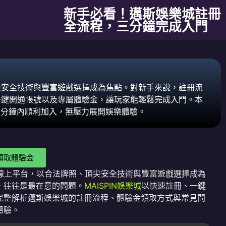
新手必看！邁斯娛樂城註冊
全流程，三分鐘完成入門
頂尖安全技術與豐富遊戲選擇成為焦點。對新手來說，註冊流
、一鍵開通帳號以及專屬體驗金，讓玩家能輕鬆完成入門。本
三分鐘內順利加入，無壓力展開娛樂體驗。
領取體驗金
的線上平台，以合法牌照、頂尖安全技術與豐富遊戲選擇成為
，往往是最在意的問題。
MAISPIN娛樂城
以快速註冊、一鍵
完整解析邁斯娛樂城的註冊流程、體驗金領取方式與常見問
體驗。