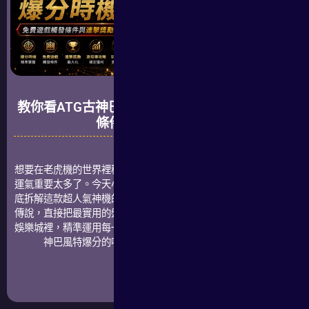
教你看ATG古神巴風特爆分時機｜免費遊戲觸發
條件與連擊獎勵攻略
5 8 月, 2026
想要在老虎機的世界裡穩定提款，選對機台跟掌握時機絕對比死嗑
運氣重要太多了。今天小編就用十年打虎實戰經驗，幫各位兄弟徹
底拆解這款超人氣神機的獲利密碼。我們不講那些虛無縹緲的都市
傳說，直接把最實用的盤面判讀技巧翻成白話文。教你如何在邁斯
娛樂城裡，精準運用每一分本金，用最低的風險，穩穩迎接ATG古
神巴風特爆分的噴錢時刻，把籌碼最大化收進口袋！
更多內容 »