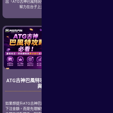
出「ATG古神巴風特訊號」，讓你擺脫無腦盲轉，真正用策略與觀
察力在台子上大殺四方，把把都能轉在節奏上！
更多內容 »
ATG古神巴風特攻略必看！重點玩法、特色機制
與高分技巧全解析
16 7 月, 2026
如果想提升ATG古神巴風特攻略的實戰效率，重點並不是一味提高
下注金額，而是先理解免費遊戲、倍率累積、特殊符號與出分節奏