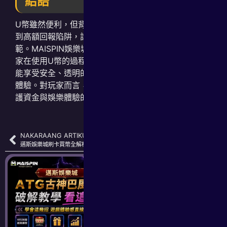
結語
U幣雖然便利，但背後的詐騙風險不可忽視。從假平台
到高額回報陷阱，詐騙手法不斷翻新，讓玩家難以防
範。MAISPIN娛樂城透過多重保障與專業客服，幫助玩
家在使用U幣的過程中更安心。選擇
邁斯
娛樂城，不僅
能享受安全、透明的資金操作，也能獲得最可靠的娛樂
體驗。對玩家而言，保持警覺、遠離U幣詐騙，才是守
護資金與娛樂體驗的最佳方式。
NAKARAANG ARTIKULO
SUSUNOD NA ARTIKULO
邁斯娛樂城刷卡買幣全解析，體驗安全又高效的充值流程
邁斯娛樂城公開體育投注技巧，提升勝率不是夢