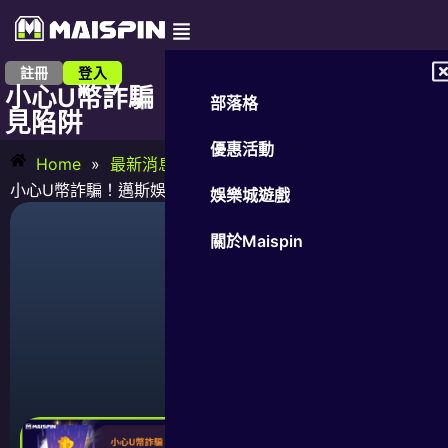
註冊
登入
小心U幣詐騙！邁斯娛樂城教你避開常
部落格
見陷阱
優惠活動
Home
»
最新消息
»
小心U幣詐騙！邁斯娛樂城教你避開常見陷阱
娛樂城遊戲
小心U幣詐騙！邁
關於Maispin
斯娛樂城教你避開
常見陷阱
對許多玩家而言，U幣因快
速、便捷與普及性，已成為娛
樂充值最熱門的方式之一，但
隨著使用率提高，相關詐騙事
件也日益增加。許多人因缺乏
警覺，被假冒平台或偽裝客服