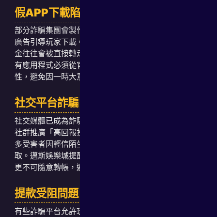
假APP下載陷阱
部分詐騙集團會製作與官方極為相似的假APP，並透過
廣告引導玩家下載。玩家一旦在假APP上進行充值，資
金往往會被直接轉走，難以追回。邁斯娛樂城強調，所
有應用程式必須從官方管道下載，並確認開發者真實
性，避免因一時大意而遭遇資金損失。
社交平台詐騙
社交媒體已成為詐騙集團的重要工具，許多詐騙者透過
社群推廣「高回報投資計劃」，引導玩家轉入U幣。許
多受害者因輕信陌生訊息或好友邀請，最終資金遭到盜
取。邁斯娛樂城提醒玩家，不要輕信未經驗證的訊息，
更不可隨意轉帳，避免陷入精心設計的圈套。
提款受阻問題
有些詐騙平台允許玩家正常充值與下注，但當玩家提出