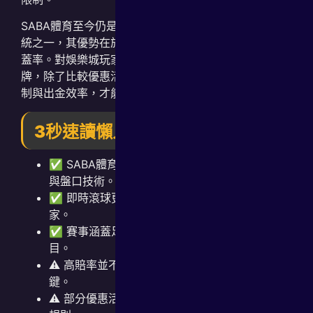
SABA體育至今仍是亞洲市場最具代表性的體育博彩系
統之一，其優勢在於穩定盤口、快速結算與豐富賽事覆
蓋率。對娛樂城玩家而言，選擇搭載SABA體育的品
牌，除了比較優惠活動，更應關注平台穩定性、風控機
制與出金效率，才能建立長期且安全的投注體驗。
3秒速讀懶人包
✅ SABA體育擁有亞洲市場成熟的足球投注系統
與盤口技術。
✅ 即時滾球更新速度快，適合追求動態投注的玩
家。
✅ 賽事涵蓋足球、籃球、網球、電競等熱門項
目。
⚠️ 高賠率並不代表高獲利，資金控管仍是核心關
鍵。
⚠️ 部分優惠活動可能有流水限制，投注前需詳閱