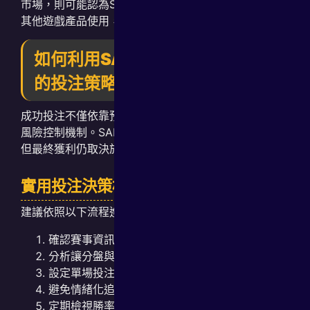
市場，則可能認為SABA體育相對保守。此時建議搭配
其他遊戲產品使用，以兼顧娛樂體驗與投注效率。
如何利用SABA體育建立更穩定
的投注策略
成功投注不僅依靠預測能力，更需要完整的資金管理與
風險控制機制。SABA體育提供大量數據與盤口資訊，
但最終獲利仍取決於玩家的決策品質。
實用投注決策框架
建議依照以下流程進行：
確認賽事資訊與球隊近況。
分析讓分盤與大小球變化。
設定單場投注上限。
避免情緒化追單。
定期檢視勝率與報酬率。