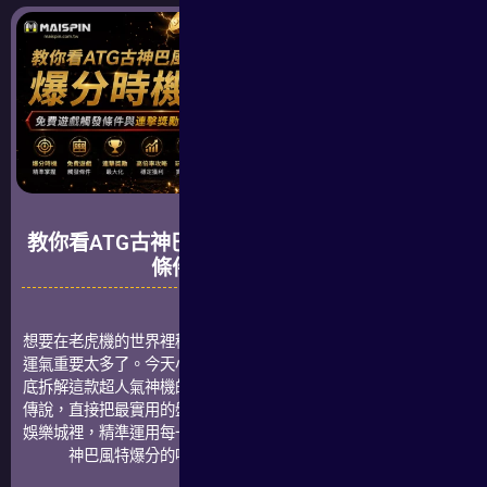
教你看ATG古神巴風特爆分時機｜免費遊戲觸發
條件與連擊獎勵攻略
5 8 月, 2026
想要在老虎機的世界裡穩定提款，選對機台跟掌握時機絕對比死嗑
運氣重要太多了。今天小編就用十年打虎實戰經驗，幫各位兄弟徹
底拆解這款超人氣神機的獲利密碼。我們不講那些虛無縹緲的都市
傳說，直接把最實用的盤面判讀技巧翻成白話文。教你如何在邁斯
娛樂城裡，精準運用每一分本金，用最低的風險，穩穩迎接ATG古
神巴風特爆分的噴錢時刻，把籌碼最大化收進口袋！