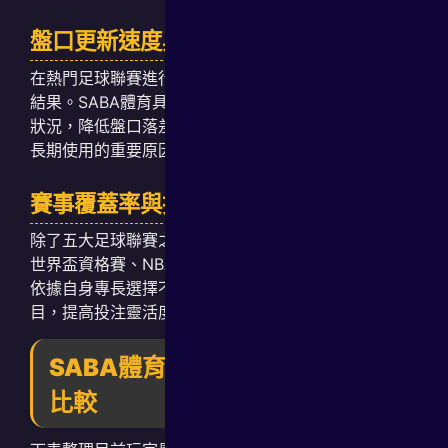
盤口更新速度與投注效率
在熱門足球聯賽進行期間，盤口變動速度直接影響投注
結果。SABA體育具備快速調整機制，能即時反映賽事
狀況，降低盤口落差造成的風險。這也是許多職業玩家
長期使用的重要原因之一。
賽事覆蓋率與投注市場完整性
除了五大足球聯賽之外，SABA體育同時涵蓋亞洲盃、
世界盃資格賽、NBA、MLB以及各類電競賽事。玩家能
依據自身專長選擇不同市場，而非侷限於單一運動項
目，提高投注靈活度。
SABA體育與其他熱門體育平台
比較