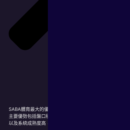
SABA體育最大的優勢是什麼？
主要優勢包括盤口穩定、賽事覆蓋率高、滾球更新快速
以及系統成熟度高，特別受到足球投注玩家青睞。