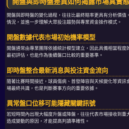
開盤與即時盤差異如何揭露市場真實
開盤與即時盤的變化過程，往往比最終賠率更具有分析價值
情況，並進一步理解大眾投注趨勢與專業資金操作模式。
開盤數據代表市場初始機率模型
開盤通常由專業團隊依據統計模型建立，因此具備相當程度
最初評估，也能作為後續盤口比較的重要基準。
即時盤整合最新消息與投注資金流向
隨著比賽時間接近，球員傷病、首發陣容與天候變化等資訊
場最終共識，也是判斷賽事方向的重要依據。
異常盤口位移可能隱藏關鍵訊號
若短時間內出現大幅度升盤或降盤，往往代表市場接收到重
造成變動的原因，才能提高判讀準確性。