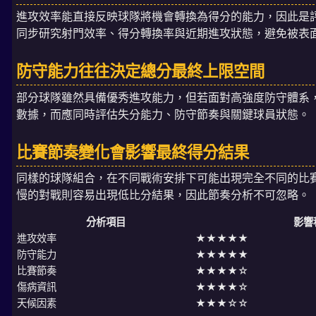
進攻效率能直接反映球隊將機會轉換為得分的能力，因此是
同步研究射門效率、得分轉換率與近期進攻狀態，避免被表
防守能力往往決定總分最終上限空間
部分球隊雖然具備優秀進攻能力，但若面對高強度防守體系
數據，而應同時評估失分能力、防守節奏與關鍵球員狀態。
比賽節奏變化會影響最終得分結果
同樣的球隊組合，在不同戰術安排下可能出現完全不同的比
慢的對戰則容易出現低比分結果，因此節奏分析不可忽略。
分析項目
影響
進攻效率
★★★★★
防守能力
★★★★★
比賽節奏
★★★★☆
傷病資訊
★★★★☆
天候因素
★★★☆☆