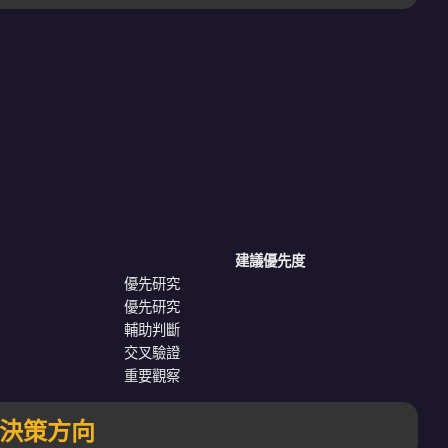
建議優先度
優先研究
優先研究
輔助判斷
交叉驗證
重要觀察
注決策方向