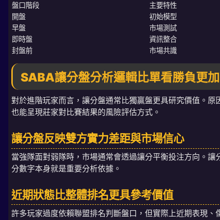
盤口階段
主要特性
開盤
初始模型
早盤
市場測試
即時盤
資訊整合
封盤前
市場共識
SABA讓分盤分析邏輯比單看勝負更
對於進階玩家而言，讓分盤通常比獨贏盤更具研究價值。原
也能呈現莊家對比賽結果的風險評估方式。
讓分盤反映雙方實力差距與市場信心
當強隊面對弱隊時，市場通常會透過讓分平衡投注方向。讓
分數字本身就是重要分析依據。
近期狀態比整體排名更具參考價值
許多玩家過度依賴聯盟排名判斷盤口，但實際上近期表現、