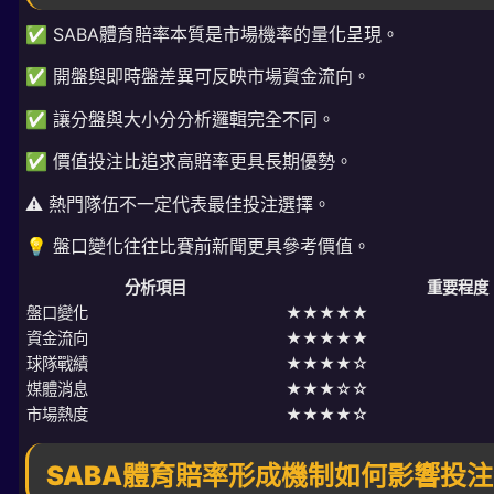
✅ SABA體育賠率本質是市場機率的量化呈現。
✅ 開盤與即時盤差異可反映市場資金流向。
✅ 讓分盤與大小分分析邏輯完全不同。
✅ 價值投注比追求高賠率更具長期優勢。
⚠️ 熱門隊伍不一定代表最佳投注選擇。
💡 盤口變化往往比賽前新聞更具參考價值。
分析項目
重要程度
盤口變化
★★★★★
資金流向
★★★★★
球隊戰績
★★★★☆
媒體消息
★★★☆☆
市場熱度
★★★★☆
SABA體育賠率形成機制如何影響投