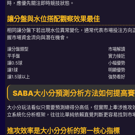
時，應優先關注即時競技狀態。
讓分盤與水位搭配觀察效果最佳
相同讓分盤下若出現水位異常變化，通常代表市場投注方向
握市場資金流向與潛在機會。
讓分盤類型
市場解讀
平手盤
實力接近
讓0.5球
小幅優勢
讓1球
明顯優勢
讓1.5球以上
強勢看好
SABA大小分預測分析方法如何提高
大小分玩法看似只需要預測總得分高低，但實際上牽涉進攻
立系統化分析框架，往往比單純依賴直覺判斷更容易找到市
進攻效率是大小分分析的第一核心指標