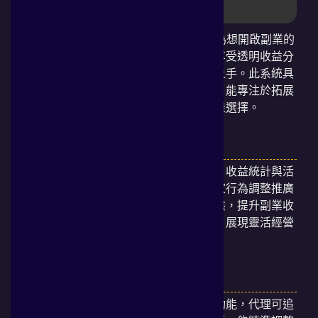
邁斯代理系統全面解析
MAISPIN娛樂城推出專屬的代理系統，為想開啟副業的
人量身打造。代理只需簡單註冊，就能享受透明收益分
成與後台管理工具，無需繁瑣手續即可上手。此系統具
備穩定性與安全性，讓代理無後顧之憂，能專注於拓展
業務與增加收益，是打造副業收入的最佳選擇。
代理系統功能亮點
邁斯代理後台功能多元，涵蓋會員管理、收益統計與活
動設置。代理能即時查看數據，針對玩家行為調整推廣
策略。這些功能讓代理快速掌握業務動態，提升副業收
入效率，無論新手或老手都能快速適應，展現靈活經營
的優勢。
會員管理工具優勢
邁斯娛樂城代理系統提供完整會員管理功能，代理可追