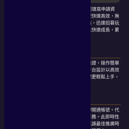
加入MAISPIN代理的流程極其簡單，僅需填寫申請資
料、驗證身份並完成開通即可。整體過程快速高效，無
需任何額外費用。新代理能立即投入推廣，迅速招募玩
家並建立下線網絡，讓副業從零開始就能快速成長，累
積穩定收益。
申請資料填寫指引
申請邁斯代理只需提供基本資料與身份驗證，操作簡單
明確。代理不需擔心繁雜的文件流程，平台設計以高效
為核心。這樣的流程設計，能讓新手代理更輕鬆上手，
專注於副業經營，縮短投入時間。
帳號開通快速完成
邁斯娛樂城代理申請通過後，系統將立即開通帳號。代
理可馬上登入後台，使用完整功能展開業務。此即時性
讓代理能在最短時間內啟動副業，避免延誤最佳推廣時