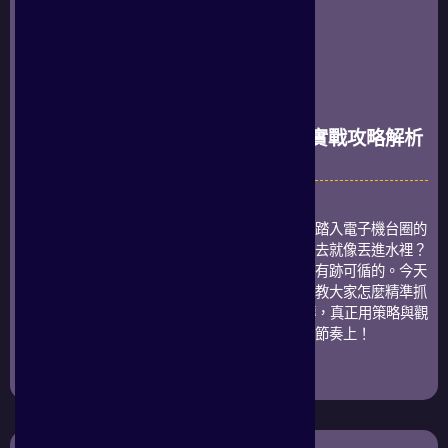
ATG古神巴風特訊號怎麼看？最新實戰攻略解析
高分節奏與觀察技巧
3 8 月, 2026
嗨大家好，我是你們最熟悉的資深玩家小編！剛踏入電子機台圈的
兄弟們，是不是常覺得老虎機全憑運氣，錢投進去就像丟進水裡？
其實，只要你懂得觀察盤面規律，這些遊戲都是有跡可循的。今天
我要把在邁斯娛樂城打滾十年的壓箱寶掏出來，教大家怎麼精準抓
出「ATG古神巴風特訊號」，讓你擺脫無腦盲轉，真正用策略與觀
察力在台子上大殺四方，把把都能轉在節奏上！
更多內容 »