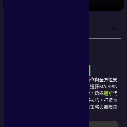
手。
目錄
立即挑戰/領取體驗金
邁斯娛樂城代理系統提供高回饋、透明操作與全方位支
持，想在娛樂城市場創建穩定副業收入，選擇MAISPIN
娛樂城，不論新手還是老手都能快速上手。透過
邁斯
代
理，你可掌握收益分成、下線管理與推廣技巧，打造長
期穩定副業。本文將詳解操作攻略、收益策略與風險控
管，幫助你開啟專屬財富之路。