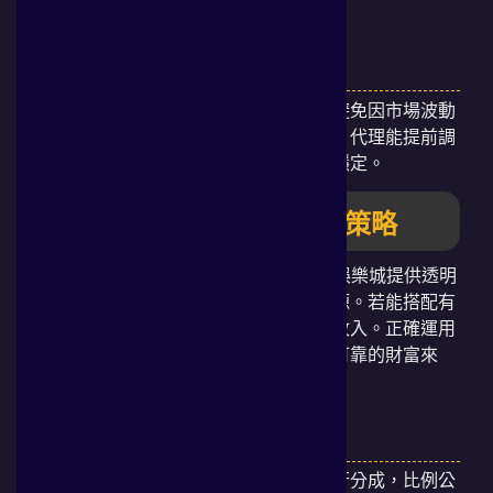
升。
風險控管與策略調整
代理需時刻關注玩家行為與資金流向，避免因市場波動
造成收益下降。透過系統數據進行預判，代理能提前調
整策略，降低風險，確保副業收入持續穩定。
邁斯代理收益計算與提升策略
收益模式是代理經營的核心，MAISPIN娛樂城提供透明
的收益計算方式，讓代理能清楚掌握來源。若能搭配有
效推廣與數據分析，代理將能持續提升收入。正確運用
策略，副業收益將快速累積，成為長期可靠的財富來
源。
收益計算公式解析
代理收益主要根據下線玩家的投注額進行分成，比例公