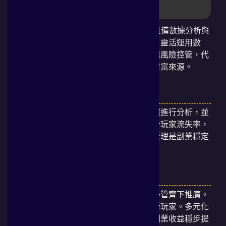
邁斯代理操作全攻略
MAISPIN代理經營不僅限於推廣，還需具備數據分析與
下線管理技巧。代理若能熟悉後台功能，靈活運用數
據，便能制定最佳策略。透過多元推廣與風險控管，代
理可穩定提升收益，讓副業成為可靠的財富來源。
下線管理技巧
代理需針對下線玩家的活躍度與投注習慣進行分析，並
制定差異化策略。透過有效管理，能減少玩家流失率，
提升黏性，進而提高收益。良好的下線管理是副業穩定
發展的關鍵。
多元推廣渠道應用
代理可利用社群平台、論壇與人際網絡多管齊下推廣。
結合邁斯的優惠活動，能迅速吸引大量新玩家。多元化
的推廣方式能有效擴展下線規模，確保副業收益穩步提