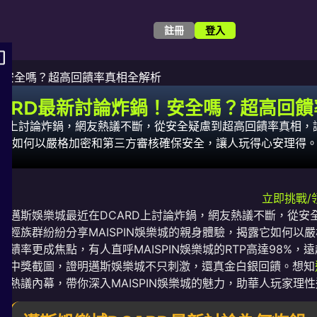
註冊
登入
！安全嗎？超高回饋率真相全解析
ARD最新討論炸鍋！安全嗎？超高回
RD上討論炸鍋，網友熱議不斷，從安全疑慮到超高回饋率真相，讓華
露它如何以嚴格加密和第三方審核確保安全，讓人玩得心安理得
立即挑戰/
邁斯娛樂城最近在DCARD上討論炸鍋，網友熱議不斷，從安
輕族群紛紛分享MAISPIN娛樂城的親身體驗，揭露它如何
饋率更成焦點，有人直呼MAISPIN娛樂城的RTP高達98%
中獎截圖，證明邁斯娛樂城不只刺激，還真金白銀回饋。想知
熱議內幕，帶你深入MAISPIN娛樂城的魅力，助華人玩家理