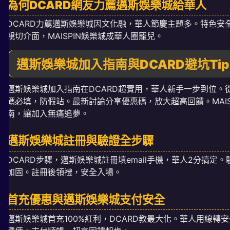
為何DCARD網友力薦邁斯娛樂城給華人
DCARD力薦邁斯娛樂城因文化融，華人節慶主題多。特色
親切介面，MAISPIN娛樂城成華人圈寵兒。
邁斯娛樂城加入指南與DCARD避坑Tip
邁斯娛樂城加入指南在DCARD超實用，華人新手一步到位。
碼必填，防假站。最新討論分享優惠碼，放大超高回饋。MAIS
南，讓加入無痛追夢。
邁斯娛樂城註冊與驗證全步驟
DCARD步驟，邁斯娛樂城註冊填email手機，華人2分搞定
加固。註冊後領禮，安全入場。
首充優惠與邁斯娛樂城支付安全
邁斯娛樂城首充100%紅利，DCARD教最大化。華人用線轉安