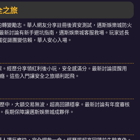
全之旅
信的轉變勵志。華人網友分享註冊後資安測試，邁斯娛樂城防火
最新討論有新手避坑指南，邁斯娛樂城客服救場。玩家述長
樂城從謎團變信賴，華人安心入場。
全保。經歷分享領紅利後小玩，安全感滿分。最新討論提醒用
防過癮。這些入門讓安全之旅順利起飛。
。經歷中，大額交易無波，超高回饋穩拿。最新討論有年度審核
承。長期保障讓邁斯娛樂城成夥伴。