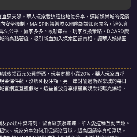
熱度直逼天際。華人玩家愛這種接地氣分享，邁斯娛樂城的促銷
安全機制，MAISPIN娛樂城以國際認證加密聞名，避免資
算法公平，贏家多多。最新串裡，玩家互換策略，DCARD變
娛樂城的高黏著度，吸引新血加入探索回饋真相，讓華人娛樂圈
樂城後領百元免費籌碼，玩老虎機小贏20%。華人玩家直呼
利轉現金條件鬆，沒綁死投注額。另一串討論邁斯娛樂城的每日
娛樂城官網直登避假站。這些首波分享讓邁斯娛樂城曝光爆增，
網友po出中獎時刻，留言區羨慕連連，華人愛這種互動樂趣。
超快。玩家分享如何用促銷滾雪球，超高回饋率真相浮現。