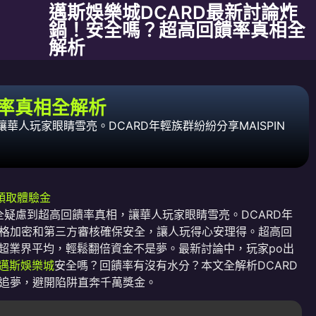
邁斯娛樂城DCARD最新討論炸
鍋！安全嗎？超高回饋率真相全
解析
饋率真相全解析
人玩家眼睛雪亮。DCARD年輕族群紛紛分享MAISPIN
。
領取體驗金
全疑慮到超高回饋率真相，讓華人玩家眼睛雪亮。DCARD年
以嚴格加密和第三方審核確保安全，讓人玩得心安理得。超高回
，遠超業界平均，輕鬆翻倍資金不是夢。最新討論中，玩家po出
邁斯娛樂城
安全嗎？回饋率有沒有水分？本文全解析DCARD
性追夢，避開陷阱直奔千萬獎金。