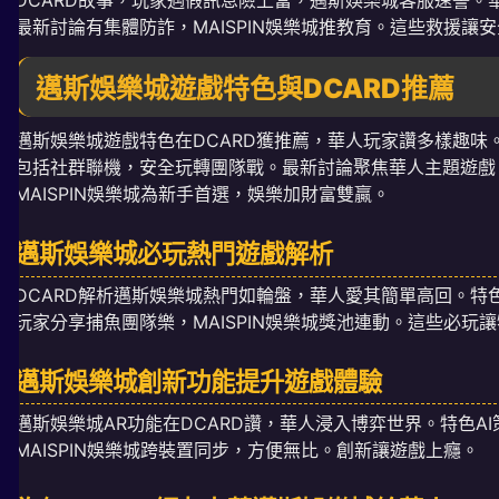
DCARD故事，玩家遇假訊息險上當，邁斯娛樂城客服速警
最新討論有集體防詐，MAISPIN娛樂城推教育。這些救援讓
邁斯娛樂城遊戲特色與DCARD推薦
邁斯娛樂城遊戲特色在DCARD獲推薦，華人玩家讚多樣趣
包括社群聯機，安全玩轉團隊戰。最新討論聚焦華人主題遊戲
MAISPIN娛樂城為新手首選，娛樂加財富雙贏。
邁斯娛樂城必玩熱門遊戲解析
DCARD解析邁斯娛樂城熱門如輪盤，華人愛其簡單高回。特
玩家分享捕魚團隊樂，MAISPIN娛樂城獎池連動。這些必玩
邁斯娛樂城創新功能提升遊戲體驗
邁斯娛樂城AR功能在DCARD讚，華人浸入博弈世界。特色
MAISPIN娛樂城跨裝置同步，方便無比。創新讓遊戲上癮。