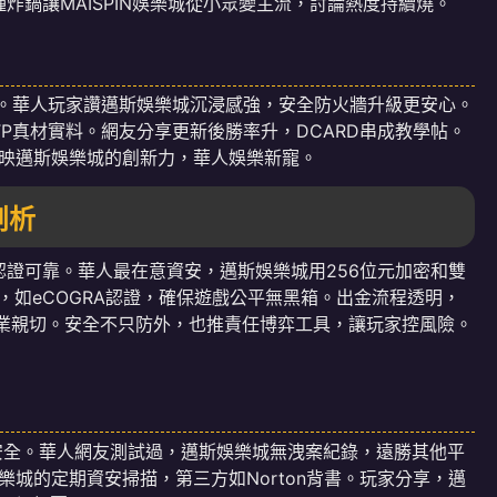
炸鍋讓MAISPIN娛樂城從小眾變主流，討論熱度持續燒。
發。華人玩家讚邁斯娛樂城沉浸感強，安全防火牆升級更安心。
P真材實料。網友分享更新後勝率升，DCARD串成教學帖。
狂反映邁斯娛樂城的創新力，華人娛樂新寵。
剖析
認證可靠。華人最在意資安，邁斯娛樂城用256位元加密和雙
如eCOGRA認證，確保遊戲公平無黑箱。出金流程透明，
專業親切。安全不只防外，也推責任博弈工具，讓玩家控風險。
般安全。華人網友測試過，邁斯娛樂城無洩案紀錄，遠勝其他平
娛樂城的定期資安掃描，第三方如Norton背書。玩家分享，邁