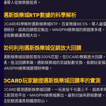
讓華人從娛樂變投資。
邁斯娛樂城RTP數據的科學解析
DCARD科學解析邁斯娛樂城RTP，百家樂達98.5%，華
期統計，超高回饋穩定輸出。MAISPIN娛樂城的遊戲庫多樣
這些數據讓真相大白。
如何利用邁斯娛樂城促銷放大回饋
邁斯娛樂城促銷如首存200%匹配，在DCARD教戰放大回
碼，投注回饋率飆。邁斯娛樂城的忠誠點數兌換，長期玩家福
MAISPIN娛樂城變理財神器。
DCARD玩家驗證邁斯娛樂城回饋率的實測
DCARD實測邁斯娛樂城回饋，一玩家投千元贏三千，超高率
比對其他平台，MAISPIN娛樂城勝出。最新討論有群組數
這些驗證讓真相鐵證如山。