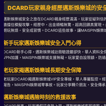
DCARD玩家親身經歷邁斯娛樂城的安
邁斯娛樂城安全之旅在DCARD親身經歷滿滿，玩家從疑到
牆擋住模擬攻擊。經歷中，出金順暢無驚，超高回饋真實現。
期玩無煩，安全成習慣。DCARD這些故事，讓MAISPIN娛
新手玩家邁斯娛樂城安全入門心得
DCARD新手心得，邁斯娛樂城註冊驗證嚴卻快，華人資料
VPN加護，MAISPIN娛樂城支援無礙。玩家愛自設限額，
老玩家揭邁斯娛樂城長期安全保障
老玩家DCARD揭邁斯娛樂城VIP安全專線，華人專屬監控
報告，MAISPIN娛樂城零事故。玩家分享轉介朋友，安全傳
邁斯娛樂城遇險時刻的救援故事