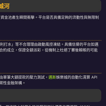
城河
平台資金池產生瞬間衝擊。平台是否具備足夠的流動性與無限制
套利打水」等不合理理由啟動風控凍結。具備信譽的平台如邁
合約成立，保證全額派彩，從機制上杜絕了賽後賴帳的可能
由單筆大額提款的壓力測試，
邁斯
娛樂城的自動化清算 API
禦性金融架構。