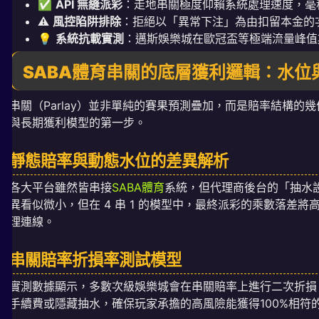
✅
API 無縫派彩
：走地串關極度仰賴系統處理速度，毫
⚠️
風控陷阱排除
：拒絕以「異常下注」為由扣留本金的
💡
系統抗載實測
：邁斯娛樂城在歐冠盃等極端流量峰值
SABA體育串關的底層獲利邏輯：水位
串關（Parlay）並非單純的賽果預測疊加，而是賠率結構
與長期獲利模型的第一步。
靜態賠率與動態水位的差異解析
各大平台雖然皆串接
SABA體育
系統，但代理商後台的「抽水設定
異看似微小，但在 4 串 1 的模型中，最終派彩的乘數落差
理連線。
串關賠率折損率測試模型
實測數據顯示，多數次級娛樂城會在串關賠率上進行二次折損。
手續費或隱藏抽水，確保玩家承擔的高風險能獲得100%相符