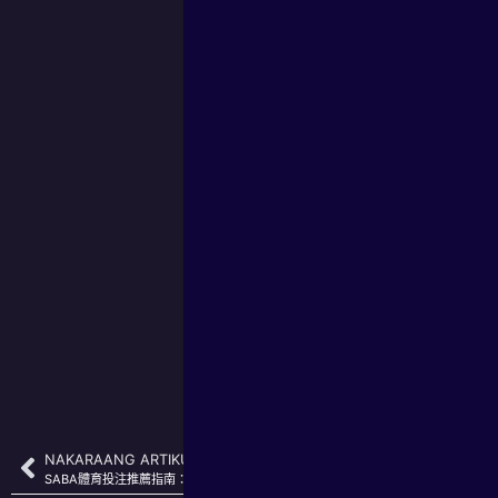
NAKARAANG ARTIKULO
SABA體育投注推薦指南：新手下注技巧、熱門賽事與賠率攻略整理