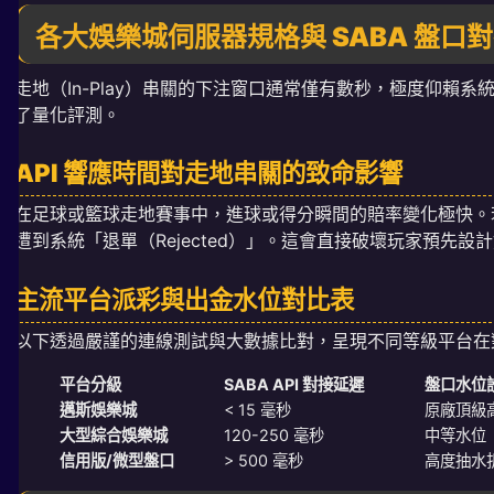
各大娛樂城伺服器規格與 SABA 盤口
走地（In-Play）串關的下注窗口通常僅有數秒，極度仰賴系
了量化評測。
API 響應時間對走地串關的致命影響
在足球或籃球走地賽事中，進球或得分瞬間的賠率變化極快。若
遭到系統「退單（Rejected）」。這會直接破壞玩家預先設
主流平台派彩與出金水位對比表
以下透過嚴謹的連線測試與大數據比對，呈現不同等級平台在對
平台分級
SABA API 對接延遲
盤口水位
邁斯娛樂城
< 15 毫秒
原廠頂級
大型綜合娛樂城
120-250 毫秒
中等水位
信用版/微型盤口
> 500 毫秒
高度抽水