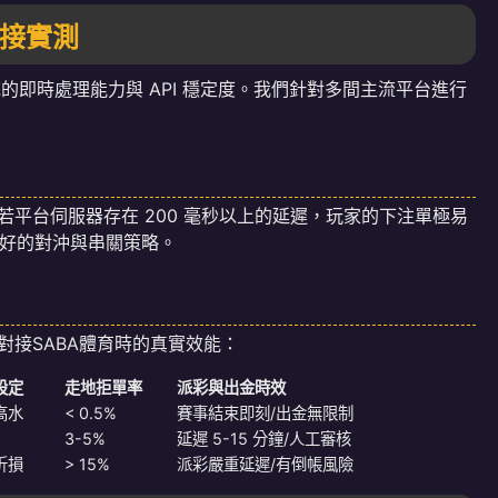
對接實測
統的即時處理能力與 API 穩定度。我們針對多間主流平台進行
平台伺服器存在 200 毫秒以上的延遲，玩家的下注單極易
計好的對沖與串關策略。
接SABA體育時的真實效能：
設定
走地拒單率
派彩與出金時效
高水
< 0.5%
賽事結束即刻/出金無限制
3-5%
延遲 5-15 分鐘/人工審核
折損
> 15%
派彩嚴重延遲/有倒帳風險